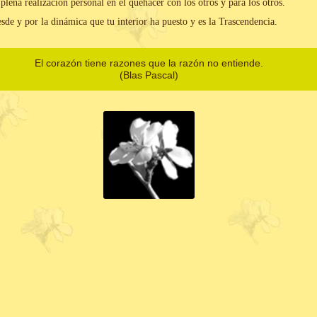
plena realización personal en el quehacer con los otros y para los otros.
sde y por la dinámica que tu interior ha puesto y es la Trascendencia.
El corazón tiene razones que la razón no entiende.
(Blas Pascal)