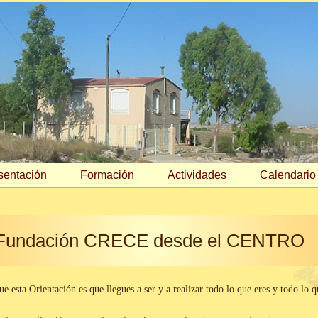
sentación
Formación
Actividades
Calendario
Fundación CRECE desde el CENTRO
e esta Orientación es que llegues a ser y a realizar todo lo que eres y todo lo q