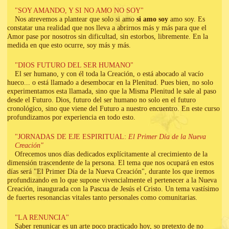
"SOY AMANDO, Y SI NO AMO NO SOY"
Nos atrevemos a plantear que solo si amo
si amo soy
amo soy. Es
constatar una realidad que nos lleva a abrirnos más y más para que el
Amor pase por nosotros sin dificultad, sin estorbos, libremente. En la
medida en que esto ocurre, soy más y más.
"DIOS FUTURO DEL SER HUMANO"
El ser humano, y con él toda la Creación, o está abocado al vacío
hueco... o está llamado a desembocar en la Plenitud. Pues bien, no solo
experimentamos esta llamada, sino que la Misma Plenitud le sale al paso
desde el Futuro. Dios, futuro del ser humano no solo en el futuro
cronológico, sino que viene del Futuro a nuestro encuentro. En este curso
profundizamos por experiencia en todo esto.
"JORNADAS DE EJE ESPIRITUAL:
El Primer Día de la Nueva
Creación"
Ofrecemos unos días dedicados explícitamente al crecimiento de la
dimensión trascendente de la persona. El tema que nos ocupará en estos
días será "El Primer Día de la Nueva Creación", durante los que iremos
profundizando en lo que supone vivencialmente el pertenecer a la Nueva
Creación, inaugurada con la Pascua de Jesús el Cristo. Un tema vastísimo
de fuertes resonancias vitales tanto personales como comunitarias.
"LA RENUNCIA"
Saber renunicar es un arte poco practicado hoy, so pretexto de no