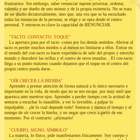
frustrarnos. Sin embargo, saber renunciar supone priorizar, ordenar,
valentía y ser dueño de uno mismo y de la propia existencia. No se trata
de ser dueño dictatorialmente, sino que, una vez que se ha escuchado
todas las instancias de la persona, se elige y se opta desde el centro
personal. Y entonces es clave la capacidad de RENUNCIAR.
"TACTO. CONTACTO. TOQUE"
La apertura pasa por el tacto -como por los demás sentidos-.Abrirse al
tacto es perder muchos miedos o al menos no limitarse a ellos. Entrar en
el mundo del con-tacto es hacer experiencia de salir del propio y estrecho
mundo y descubrir las orillas y el centro de otros mundos... El con-tacto
llega a su punto máximo cuando dejamos que el toque en el centro del
propio centro pueda darse...
"OÍR CRECER LA HIERBA"
Aprender a prestar atención de forma natural a lo único necesario e
importante en la vida, de modo que no se nos escape, por muy sutil que
aparezca ante nuestros ojos. Aprender a perder tiempo con la actitud de
sentarse a escuchar lo inaudible, a ver lo invisible, a palpar lo
impalpable... ¡de lo cual depende todo! Sentarse y darnos el tiempo y el
sosiego de oír crecer la hierba, y no negar que crece a partir de ese
momento. Por el contrario: ¡afirmarlo!
"CUERPO, SIGNO, SÍMBOLO"
La materia, lo físico, pide manifestarnos físicamente. Soy cuerpo y