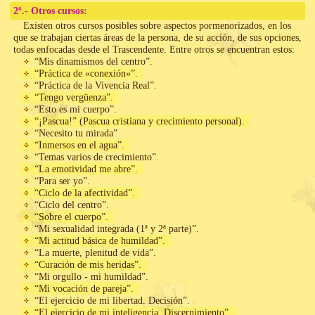
2º.- Otros cursos:
Existen otros cursos posibles sobre aspectos pormenorizados, en los
que se trabajan ciertas áreas de la persona, de su acción, de sus opciones,
todas enfocadas desde el Trascendente. Entre otros se encuentran estos:
“Mis dinamismos del centro”.
“Práctica de «conexión»”.
“Práctica de la Vivencia Real”.
“Tengo vergüenza”.
“Esto es mi cuerpo”.
“¡Pascua!” (Pascua cristiana y crecimiento personal).
“Necesito tu mirada”
“Inmersos en el agua”.
“Temas varios de crecimiento”.
“La emotividad me abre”.
“Para ser yo”.
“Ciclo de la afectividad”.
“Ciclo del centro”.
“Sobre el cuerpo”.
“Mi sexualidad integrada (1ª y 2ª parte)”.
“Mi actitud básica de humildad”.
“La muerte, plenitud de vida”.
“Curación de mis heridas”.
“Mi orgullo - mi humildad”.
“Mi vocación de pareja”.
“El ejercicio de mi libertad. Decisión”.
“El ejercicio de mi inteligencia. Discernimiento”.